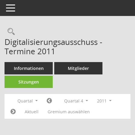
Toggle navigation
Rechercheauswahl
Digitalisierungsausschuss -
Termine 2011
Informationen
Mitglieder
Sitzungen
Quartal
Quartal 4
2011
Aktuell
Gremium auswählen