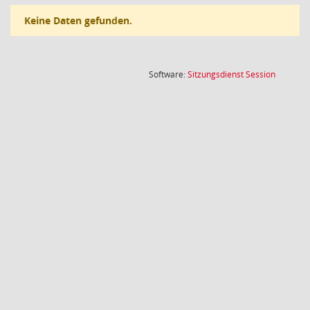
Keine Daten gefunden.
(Wird in
Software:
Sitzungsdienst
Session