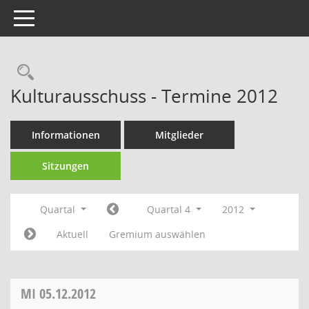
Toggle navigation
Rechercheauswahl
Kulturausschuss - Termine 2012
Informationen
Mitglieder
Sitzungen
Quartal
Quartal 4
2012
Aktuell
Gremium auswählen
MI
05.12.2012