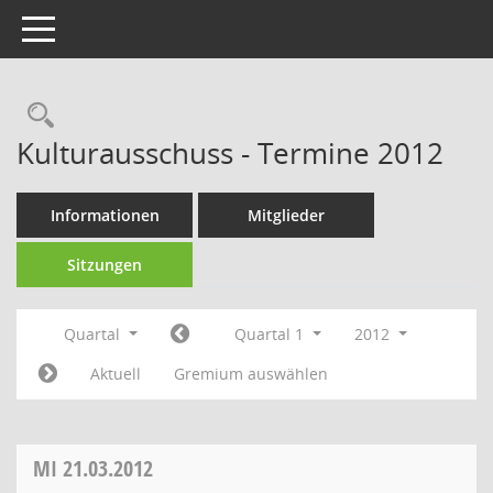
Toggle navigation
Rechercheauswahl
Kulturausschuss - Termine 2012
Informationen
Mitglieder
Sitzungen
Quartal
Quartal 1
2012
Aktuell
Gremium auswählen
MI
21.03.2012