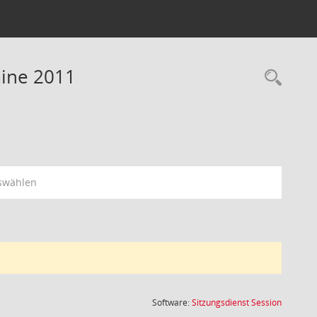
mine 2011
Rec
swählen
(Wird in
Software:
Sitzungsdienst
Session