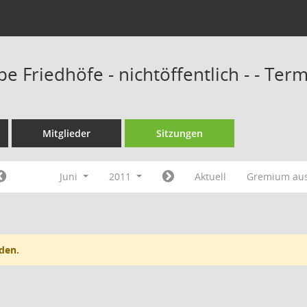
e Friedhöfe - nichtöffentlich - - Ter
Mitglieder
Sitzungen
Juni
2011
Aktuell
Gremium au
den.