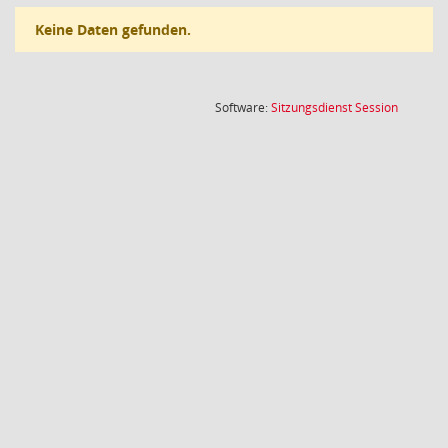
Keine Daten gefunden.
(Wird in
Software:
Sitzungsdienst
Session