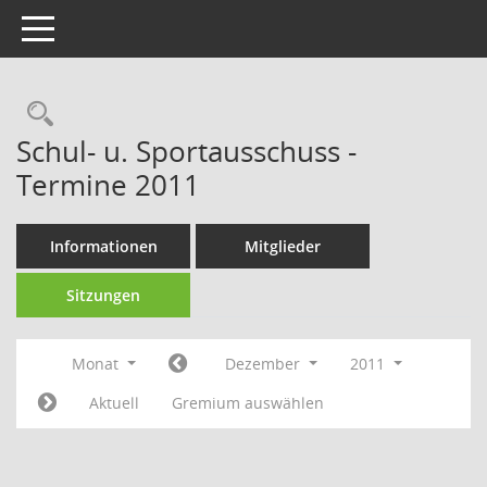
Toggle navigation
Rechercheauswahl
Schul- u. Sportausschuss -
Termine 2011
Informationen
Mitglieder
Sitzungen
Monat
Dezember
2011
Aktuell
Gremium auswählen