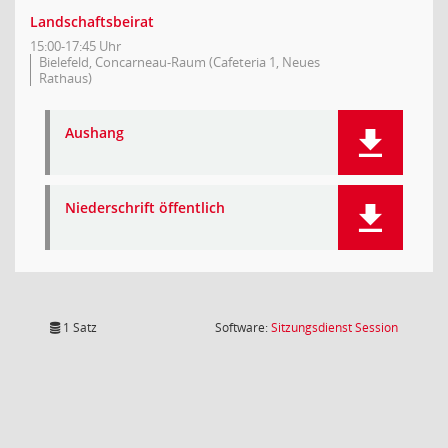
Landschaftsbeirat
15:00-17:45 Uhr
Bielefeld, Concarneau-Raum (Cafeteria 1, Neues
Rathaus)
Aushang
Niederschrift öffentlich
(Wird in
1 Satz
Software:
Sitzungsdienst
Session