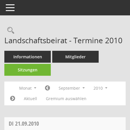
Toggle navigation
Rechercheauswahl
Landschaftsbeirat - Termine 2010
Informationen
Mitglieder
Sitzungen
Monat
September
2010
Aktuell
Gremium auswählen
DI
21.09.2010