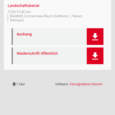
Landschaftsbeirat
15:05-17:45 Uhr
Bielefeld, Concarneau-Raum (Cafeteria 1, Neues
Rathaus)
Aushang
Niederschrift öffentlich
(Wird in
1 Satz
Software:
Sitzungsdienst
Session