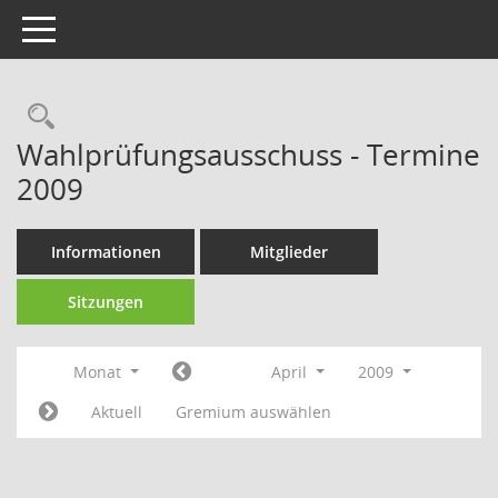
Toggle navigation
Rechercheauswahl
Wahlprüfungsausschuss - Termine
2009
Informationen
Mitglieder
Sitzungen
Monat
April
2009
Aktuell
Gremium auswählen