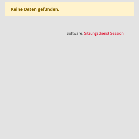
Keine Daten gefunden.
(Wird in
Software:
Sitzungsdienst
Session