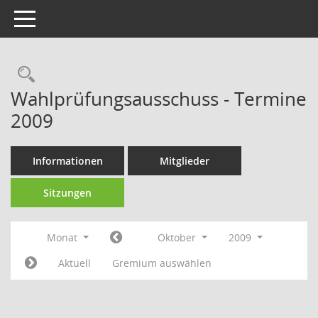
Toggle navigation
Rechercheauswahl
Wahlprüfungsausschuss - Termine
2009
Informationen
Mitglieder
Sitzungen
Monat
Oktober
2009
Aktuell
Gremium auswählen