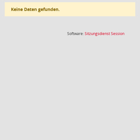
Keine Daten gefunden.
(Wird in
Software:
Sitzungsdienst
Session