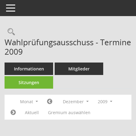
Toggle navigation
Rechercheauswahl
Wahlprüfungsausschuss - Termine
2009
Informationen
Mitglieder
Sitzungen
Monat
Dezember
2009
Aktuell
Gremium auswählen