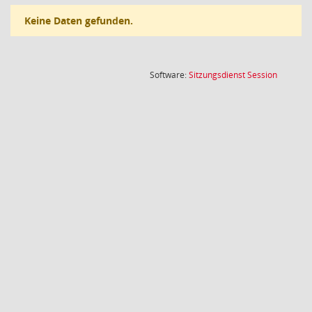
Keine Daten gefunden.
(Wird in
Software:
Sitzungsdienst
Session