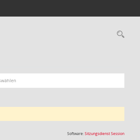
Rec
swählen
(Wird in
Software:
Sitzungsdienst
Session