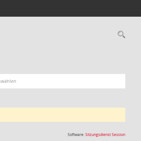
Rec
swählen
(Wird in
Software:
Sitzungsdienst
Session