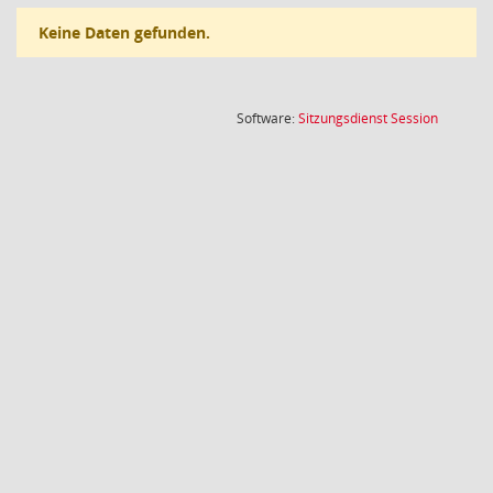
Keine Daten gefunden.
(Wird in
Software:
Sitzungsdienst
Session