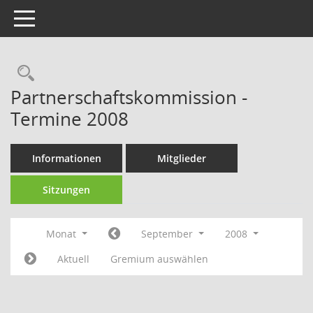
Toggle navigation
Rechercheauswahl
Partnerschaftskommission -
Termine 2008
Informationen
Mitglieder
Sitzungen
Monat
September
2008
Aktuell
Gremium auswählen