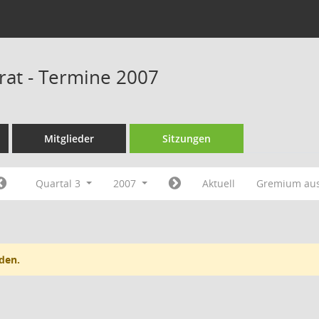
srat - Termine 2007
Mitglieder
Sitzungen
Quartal 3
2007
Aktuell
Gremium au
den.