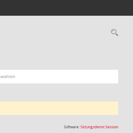
Rec
swählen
(Wird in
Software:
Sitzungsdienst
Session