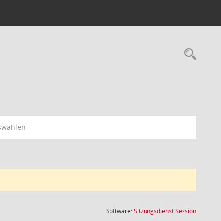
Rec
swählen
(Wird in
Software:
Sitzungsdienst
Session