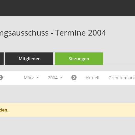
rungsausschuss - Termine 2004
Mitglieder
Sitzungen
März
2004
Aktuell
Gremium au
den.