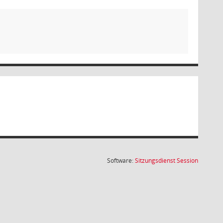
(Wird in
Software:
Sitzungsdienst
Session