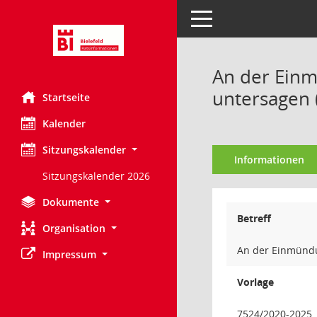
Toggle navigation
An der Einm
untersagen 
Startseite
Kalender
Sitzungskalender
Informationen
Sitzungskalender 2026
Dokumente
Betreff
Organisation
An der Einmündun
Impressum
Vorlage
7524/2020-2025