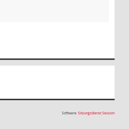
(Wird in
Software:
Sitzungsdienst
Session