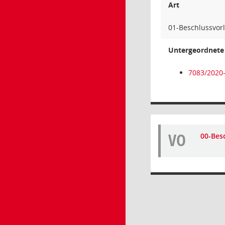
Art
01-Beschlussvor
Untergeordnete 
7083/2020
VO
00-Bes