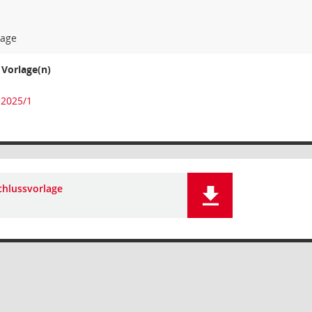
lage
Vorlage(n)
-2025/1
chlussvorlage