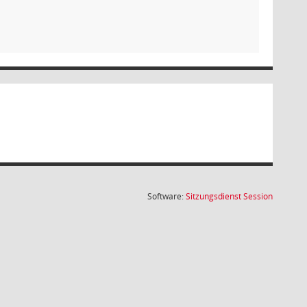
(Wird in
Software:
Sitzungsdienst
Session