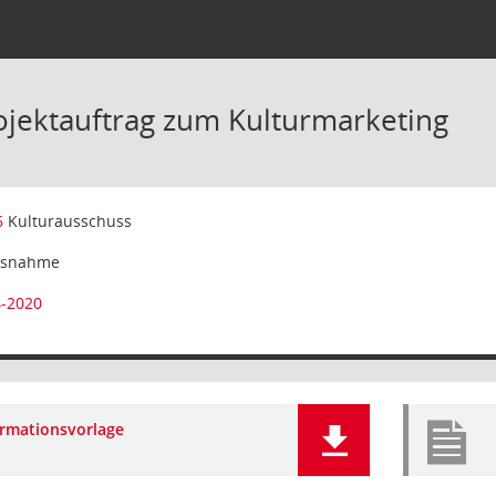
ojektauftrag zum Kulturmarketing
6
Kulturausschuss
isnahme
4-2020
ormationsvorlage