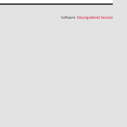
(Wird in
Software:
Sitzungsdienst
Session