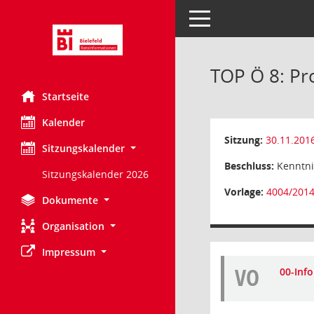
Toggle navigation
TOP Ö 8: Pr
Startseite
Kalender
Sitzung:
30.11.201
Sitzungskalender
Beschluss:
Kenntn
Sitzungskalender 2026
Vorlage:
4004/201
Dokumente
Organisation
Impressum
VO
00-Inf