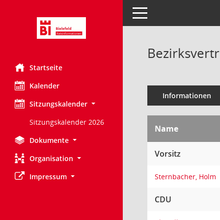
Toggle navigation
Bezirksvert
Startseite
Kalender
Informationen
Sitzungskalender
Sitzungskalender 2026
Name
Dokumente
Vorsitz
Organisation
Impressum
Sternbacher, Holm
CDU