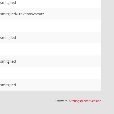
gsmitglied
smitglied/Fraktionsvorsitz
gsmitglied
gsmitglied
gsmitglied
(Wird in
Software:
Sitzungsdienst
Session