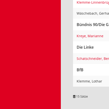
Klemme-Linnenbrüg
Wäschebach, Gerh
Bündnis 90/Die 
Kreye, Marianne
Die Linke
Schatschneider, Be
BfB
Klemme, Lothar
15 Sätze