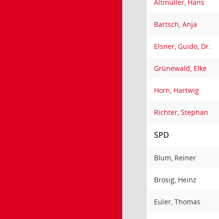
Altmüller, Hans
Bartsch, Anja
Elsner, Guido, Dr.
Grünewald, Elke
Horn, Hartwig
Richter, Stephan
SPD
Blum, Reiner
Brosig, Heinz
Euler, Thomas