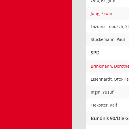
Otto, Brigitte
Jung, Erwin
Lazdins-Tobusch, S
Stückemann, Paul
SPD
Brinkmann, Doroth
Eisenhardt, Otto-
Ingin, Yusuf
Tiekötter, Ralf
Bündnis 90/Die 