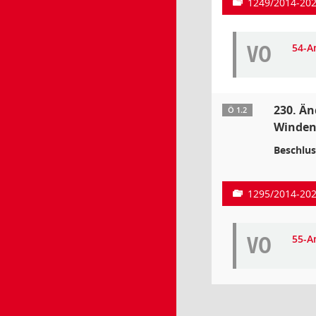
1249/2014-20
VO
54-A
230. Än
Ö 1.2
Windene
Beschlus
1295/2014-20
VO
55-A