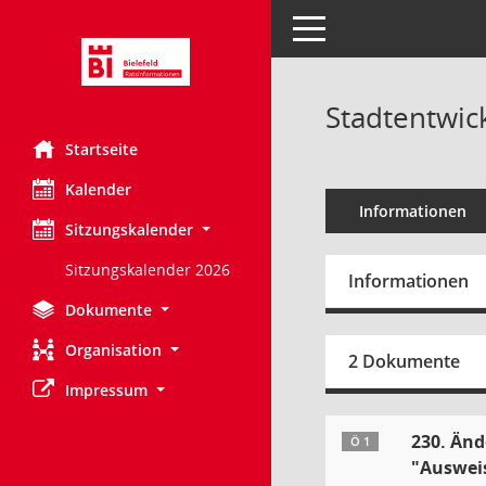
Toggle navigation
Stadtentwic
Startseite
Kalender
Informationen
Sitzungskalender
Sitzungskalender 2026
Informationen
Dokumente
Organisation
2 Dokumente
Impressum
230. Änd
Ö 1
"Auswei