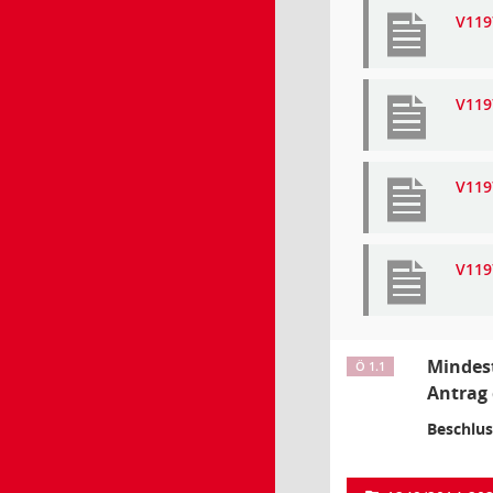
V119
V119
V119
V119
Mindes
Ö 1.1
Antrag 
Beschlus