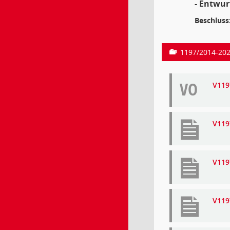
- Entwur
Beschluss
1197/2014-20
VO
V119
V119
V119
V119