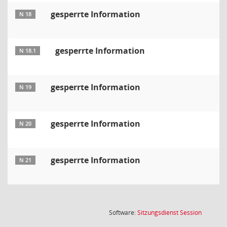
gesperrte Information
N 18
gesperrte Information
N 18.1
gesperrte Information
N 19
gesperrte Information
N 20
gesperrte Information
N 21
(Wird in
Software:
Sitzungsdienst
Session