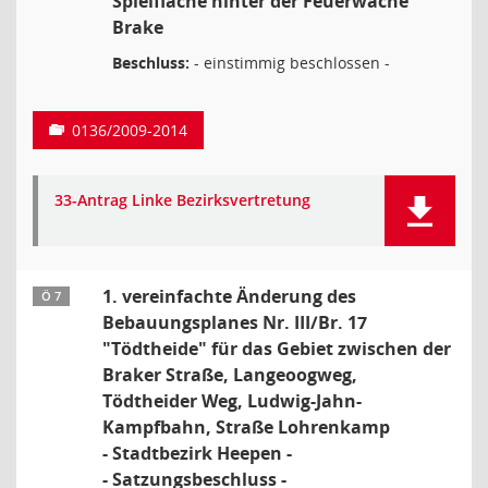
Spielfläche hinter der Feuerwache
Brake
Beschluss:
- einstimmig beschlossen -
0136/2009-2014
33-Antrag Linke Bezirksvertretung
1. vereinfachte Änderung des
Ö 7
Bebauungsplanes Nr. III/Br. 17
"Tödtheide" für das Gebiet zwischen der
Braker Straße, Langeoogweg,
Tödtheider Weg, Ludwig-Jahn-
Kampfbahn, Straße Lohrenkamp
- Stadtbezirk Heepen -
- Satzungsbeschluss -