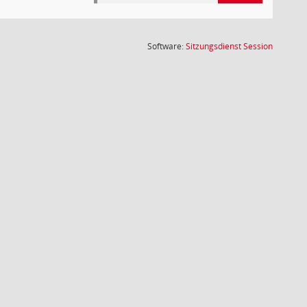
(Wird in
Software:
Sitzungsdienst
Session