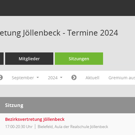
retung Jöllenbeck - Termine 2024
Mitglieder
Sitzungen
September
2024
Aktuell
Gremium au
Sitzung
Bezirksvertretung Jöllenbeck
17:00-20:30 Uhr
Bielefeld, Aula der Realschule Jöllenbeck