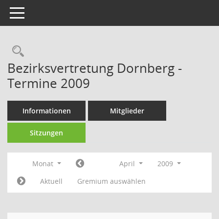
Toggle navigation
Rechercheauswahl
Bezirksvertretung Dornberg -
Termine 2009
Informationen
Mitglieder
Sitzungen
Monat
April
2009
Aktuell
Gremium auswählen