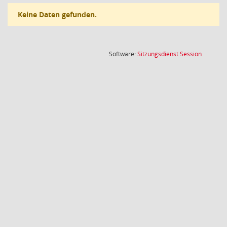
Keine Daten gefunden.
(Wird in
Software:
Sitzungsdienst
Session