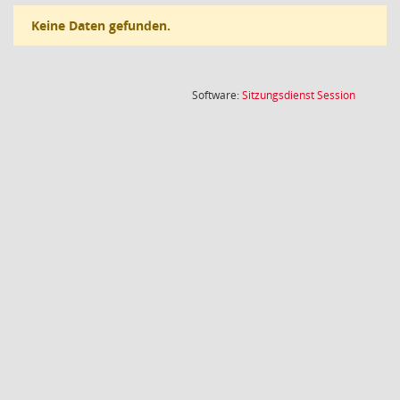
Keine Daten gefunden.
(Wird in
Software:
Sitzungsdienst
Session