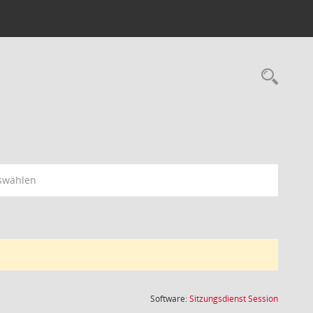
Rec
swählen
(Wird in
Software:
Sitzungsdienst
Session