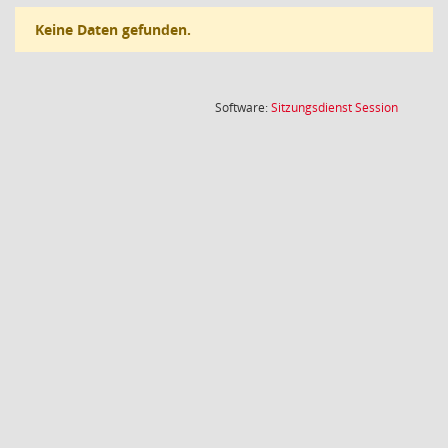
Keine Daten gefunden.
(Wird in
Software:
Sitzungsdienst
Session