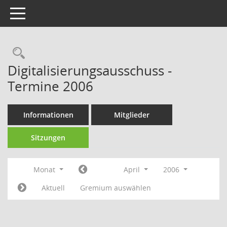
Toggle navigation
Rechercheauswahl
Digitalisierungsausschuss -
Termine 2006
Informationen
Mitglieder
Sitzungen
Monat
April
2006
Aktuell
Gremium auswählen