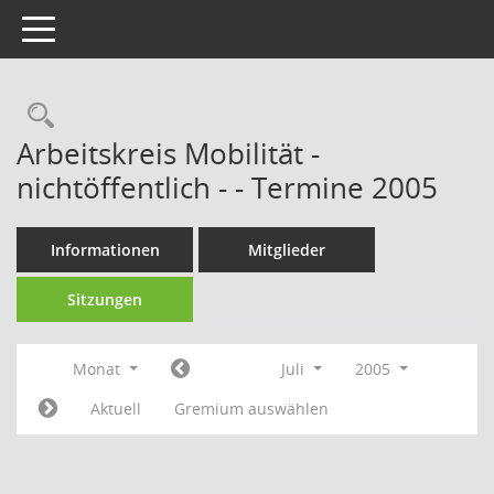
Toggle navigation
Rechercheauswahl
Arbeitskreis Mobilität -
nichtöffentlich - - Termine 2005
Informationen
Mitglieder
Sitzungen
Monat
Juli
2005
Aktuell
Gremium auswählen