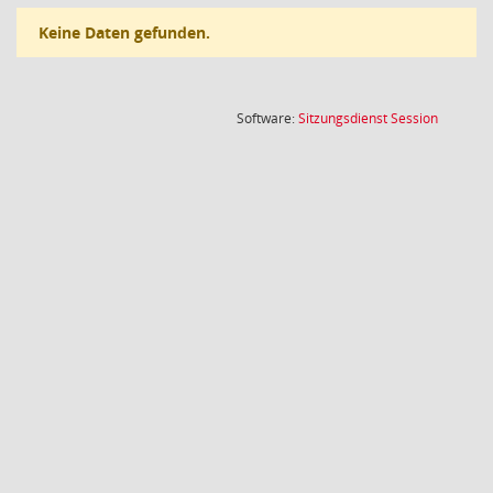
Keine Daten gefunden.
(Wird in
Software:
Sitzungsdienst
Session