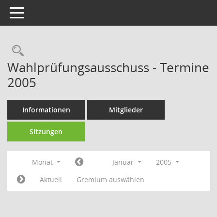
Toggle navigation
Rechercheauswahl
Wahlprüfungsausschuss - Termine
2005
Informationen
Mitglieder
Sitzungen
Monat
Januar
2005
Aktuell
Gremium auswählen