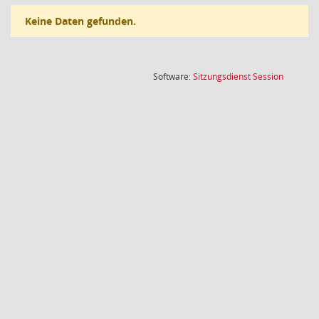
Keine Daten gefunden.
(Wird in
Software:
Sitzungsdienst
Session