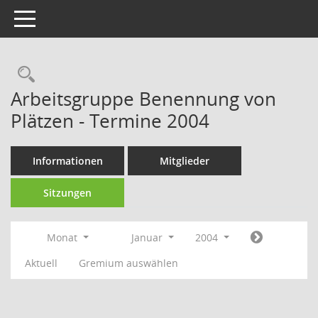
Toggle navigation
Rechercheauswahl
Arbeitsgruppe Benennung von
Plätzen - Termine 2004
Informationen
Mitglieder
Sitzungen
Monat
Januar
2004
Aktuell
Gremium auswählen