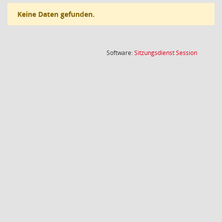
Keine Daten gefunden.
(Wird in
Software:
Sitzungsdienst
Session