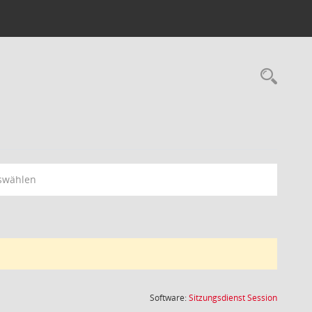
Rec
swählen
(Wird in
Software:
Sitzungsdienst
Session