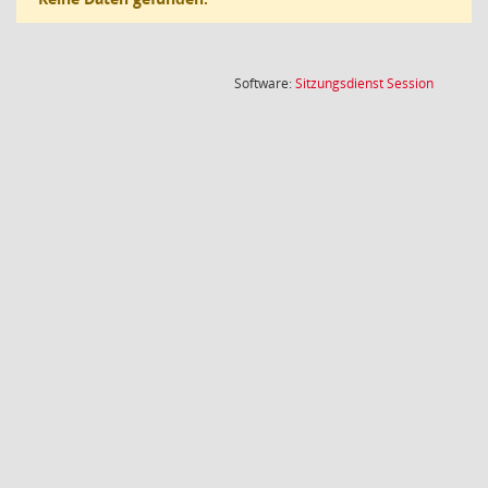
(Wird in
Software:
Sitzungsdienst
Session