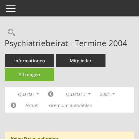
Toggle navigation
Rechercheauswahl
Psychiatriebeirat - Termine 2004
Informationen
Mitglieder
Sitzungen
Quartal
Quartal 3
2004
Aktuell
Gremium auswählen
Keine Daten gefunden.