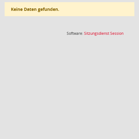
Keine Daten gefunden.
(Wird in
Software:
Sitzungsdienst
Session