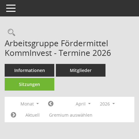
Toggle navigation
Rechercheauswahl
Arbeitsgruppe Fördermittel
KommInvest - Termine 2026
Informationen
Mitglieder
Sitzungen
Monat
April
2026
Aktuell
Gremium auswählen