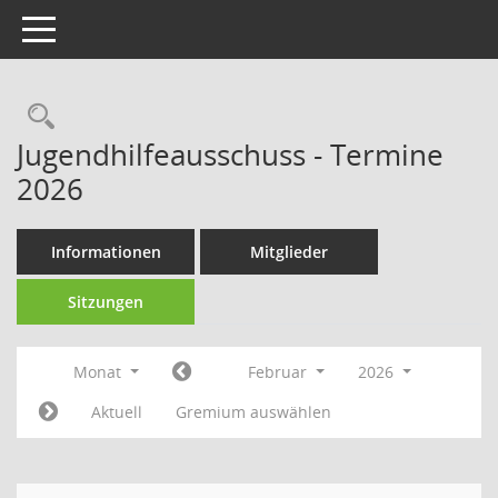
Toggle navigation
Rechercheauswahl
Jugendhilfeausschuss - Termine
2026
Informationen
Mitglieder
Sitzungen
Monat
Februar
2026
Aktuell
Gremium auswählen