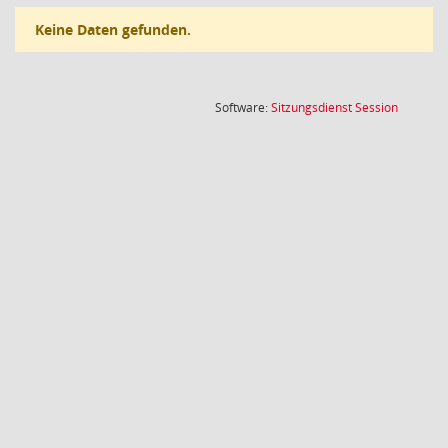
Keine Daten gefunden.
(Wird in
Software:
Sitzungsdienst
Session