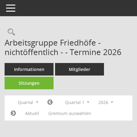
Toggle navigation
Rechercheauswahl
Arbeitsgruppe Friedhöfe -
nichtöffentlich - - Termine 2026
Informationen
Mitglieder
Sitzungen
Quartal
Quartal 1
2026
Aktuell
Gremium auswählen