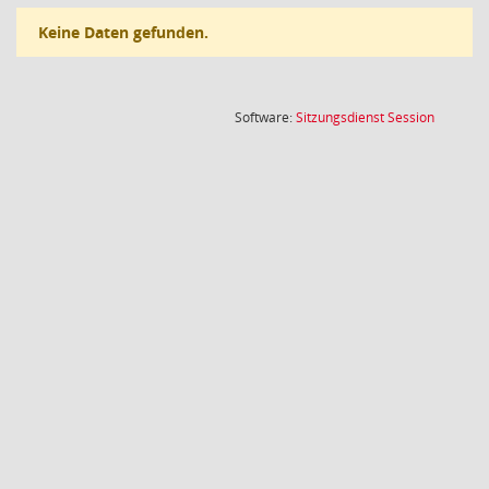
Keine Daten gefunden.
(Wird in
Software:
Sitzungsdienst
Session