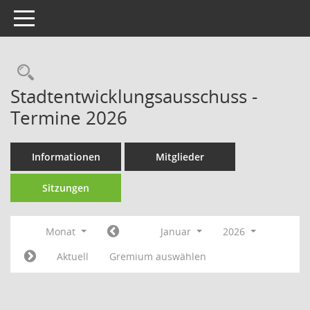
Toggle navigation
Rechercheauswahl
Stadtentwicklungsausschuss -
Termine 2026
Informationen
Mitglieder
Sitzungen
Monat
Januar
2026
Aktuell
Gremium auswählen