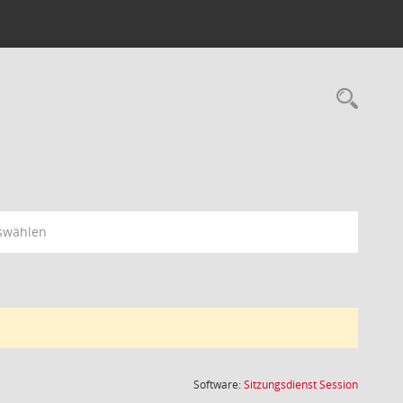
Rec
swählen
(Wird in
Software:
Sitzungsdienst
Session