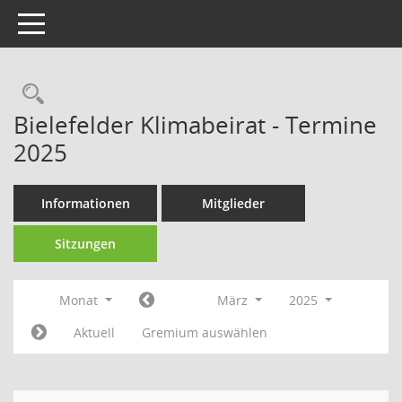
Toggle navigation
Rechercheauswahl
Bielefelder Klimabeirat - Termine
2025
Informationen
Mitglieder
Sitzungen
Monat
März
2025
Aktuell
Gremium auswählen