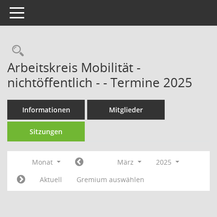
Toggle navigation
Rechercheauswahl
Arbeitskreis Mobilität -
nichtöffentlich - - Termine 2025
Informationen
Mitglieder
Sitzungen
Monat
März
2025
Aktuell
Gremium auswählen