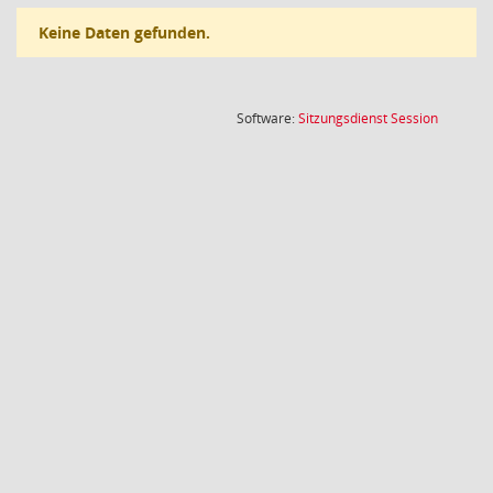
Keine Daten gefunden.
(Wird in
Software:
Sitzungsdienst
Session