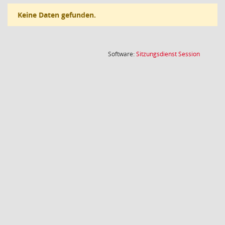
Keine Daten gefunden.
(Wird in
Software:
Sitzungsdienst
Session