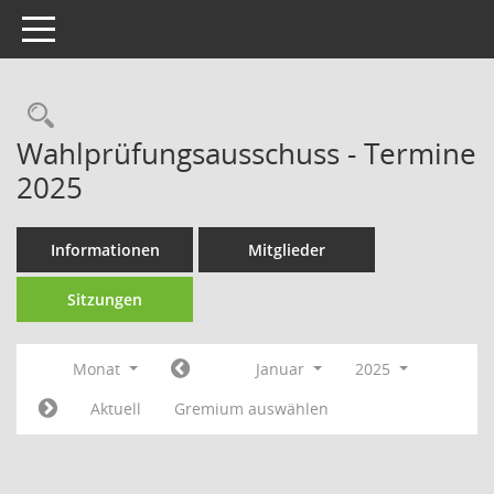
Toggle navigation
Rechercheauswahl
Wahlprüfungsausschuss - Termine
2025
Informationen
Mitglieder
Sitzungen
Monat
Januar
2025
Aktuell
Gremium auswählen