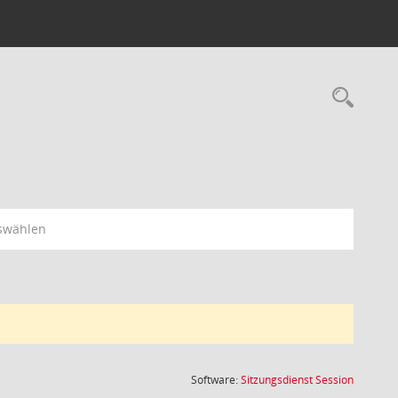
Rec
swählen
(Wird in
Software:
Sitzungsdienst
Session