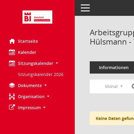
Toggle navigation
Arbeitsgru
Hülsmann -
Startseite
Kalender
Sitzungskalender
Informationen
Sitzungskalender 2026
Dokumente
Monat
Organisation
Impressum
Keine Daten gefun