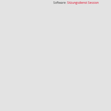
(Wird in
Software:
Sitzungsdienst
Session