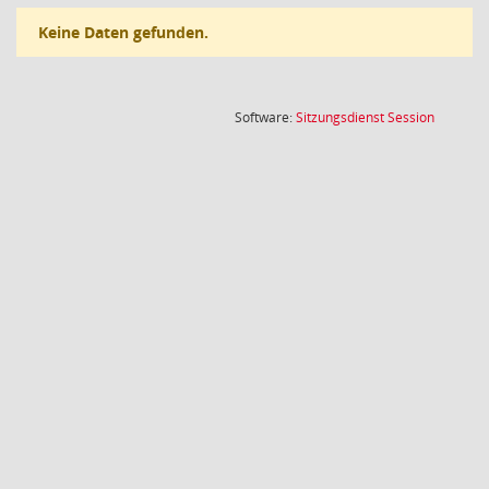
Keine Daten gefunden.
(Wird in
Software:
Sitzungsdienst
Session