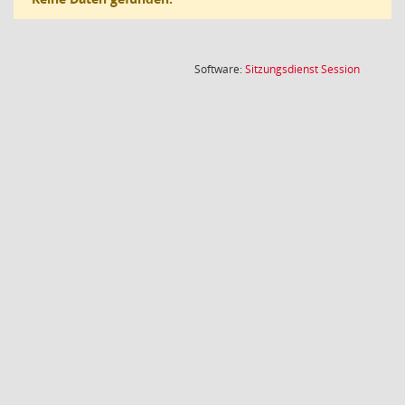
(Wird in
Software:
Sitzungsdienst
Session