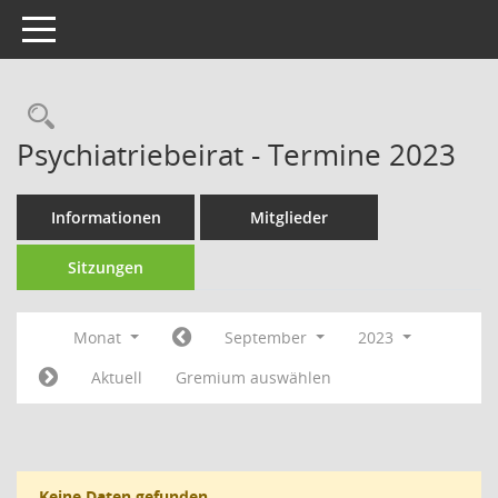
Toggle navigation
Rechercheauswahl
Psychiatriebeirat - Termine 2023
Informationen
Mitglieder
Sitzungen
Monat
September
2023
Aktuell
Gremium auswählen
Keine Daten gefunden.