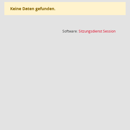
Keine Daten gefunden.
(Wird in
Software:
Sitzungsdienst
Session