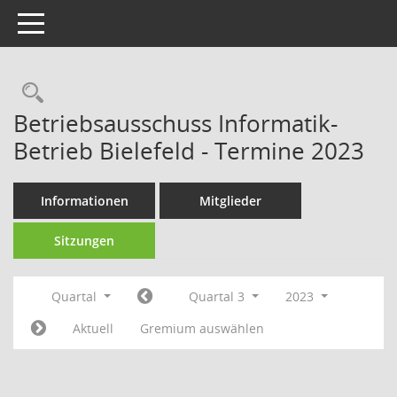
Toggle navigation
Rechercheauswahl
Betriebsausschuss Informatik-
Betrieb Bielefeld - Termine 2023
Informationen
Mitglieder
Sitzungen
Quartal
Quartal 3
2023
Aktuell
Gremium auswählen