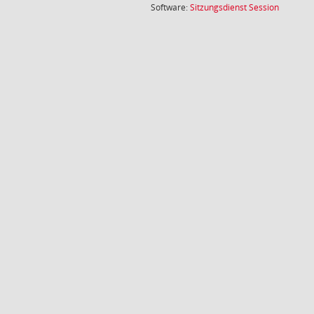
(Wird in
Software:
Sitzungsdienst
Session