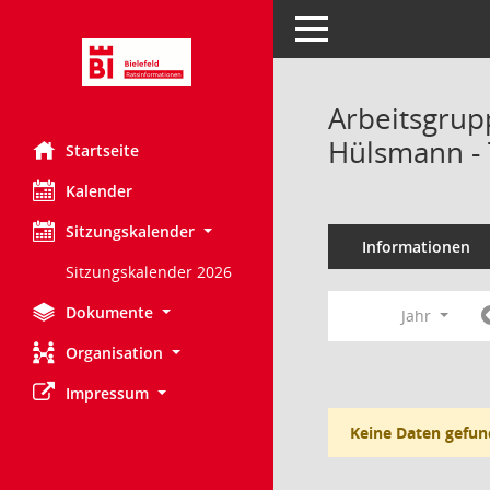
Toggle navigation
Arbeitsgru
Hülsmann -
Startseite
Kalender
Sitzungskalender
Informationen
Sitzungskalender 2026
Dokumente
Jahr
Organisation
Impressum
Keine Daten gefun