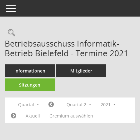
Toggle navigation
Rechercheauswahl
Betriebsausschuss Informatik-
Betrieb Bielefeld - Termine 2021
Informationen
Mitglieder
Sitzungen
Quartal
Quartal 2
2021
Aktuell
Gremium auswählen