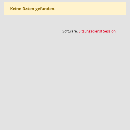
Keine Daten gefunden.
(Wird in
Software:
Sitzungsdienst
Session